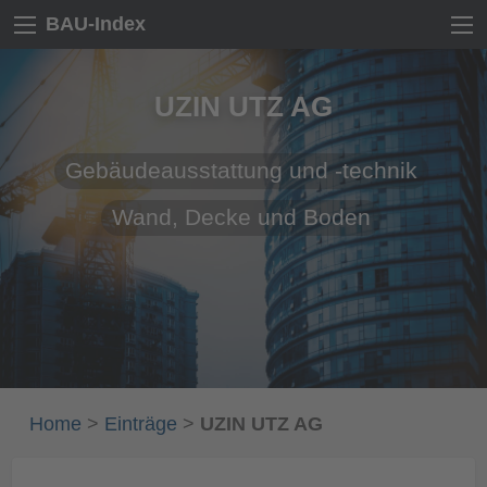
BAU-Index
UZIN UTZ AG
Gebäudeausstattung und -technik
Wand, Decke und Boden
Home
>
Einträge
>
UZIN UTZ AG