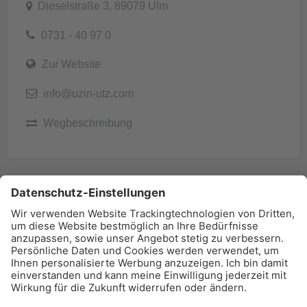
Dieselstraße 3, 89079 Ulm
0731 - 40 97 0
Zur Website
info@uzin-utz.com
Wegbeschreibung
BAU-Index Newsletter
Erhalten Sie regelmäßig Benachrichtigungen zu den
neuesten Produktinnovationen einfach per Mail!