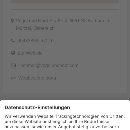
Vogel und Noot-Straße 4, 8661 St. Barbara im
Mürztal, Österreich
00433858 - 60 10
Zur Website
lilienthal@vogelundnoot.com
Wegbeschreibung