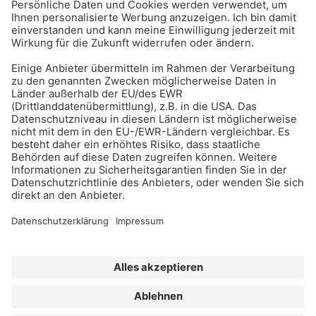
BAU-Index Newsletter
Erhalten Sie regelmäßig Benachrichtigungen zu den
neuesten Produktinnovationen einfach per Mail!
Zur Anmeldung
Meistgelesen:
Bauwerksabdichtung
Impressum
Bildrechte
Datenschutz
FORUM VERLAG HERKERT GMBH
AGB und Lizenzbedingungen
Abo kündigen
Widerrufsrecht für Verbraucher
Erklärung zur Barrierefreiheit