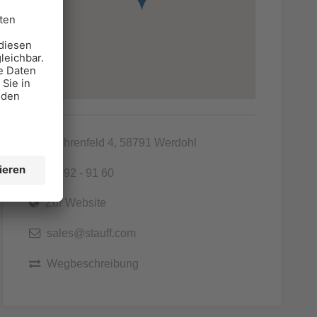
Im Ehrenfeld 4, 58791 Werdohl
02392 - 91 60
Zur Website
sales@stauff.com
Wegbeschreibung