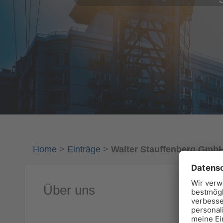
Home
>
Einträge
>
Walter Stauffenberg Gmb
Über uns