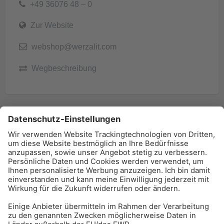
+49 36076 48 – 0
Zur Website
webshop@werzalit.com
Wegbeschreibung
BAU-Index Newsletter
Erhalten Sie regelmäßig Benachrichtigungen zu den
neuesten Produktinnovationen einfach per Mail!