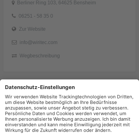
Berliner Ring 103, 64625 Bensheim
06251 - 58 35 0
Zur Website
info@wiritec.com
Wegbeschreibung
BAU-Index Newsletter
Erhalten Sie regelmäßig Benachrichtigungen zu den
neuesten Produktinnovationen einfach per Mail!