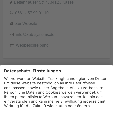
Bettenhäuser Str. 4, 34123 Kassel
0561 - 57 99 01 10
Zur Website
info@zub-systems.de
Wegbeschreibung
BAU-Index Newsletter
Erhalten Sie regelmäßig Benachrichtigungen zu den
neuesten Produktinnovationen einfach per Mail!