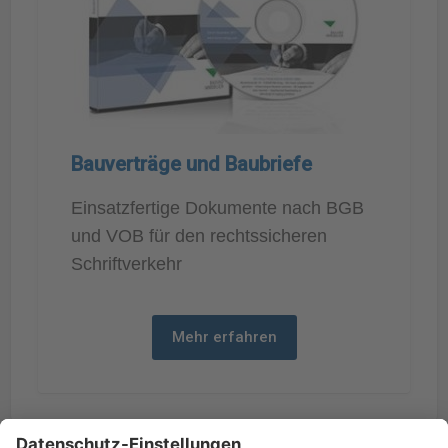
Bauverträge und Baubriefe
Einsatzfertige Dokumente nach BGB
und VOB für den rechtssicheren
Schriftverkehr
Mehr erfahren