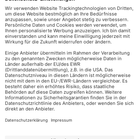
BAU-Index Newsletter
Erhalten Sie regelmäßig Benachrichtigungen zu den
neuesten Produktinnovationen einfach per Mail!
Zur Anmeldung
Meistgelesen:
Bauwerksabdichtung
Impressum
Bildrechte
Datenschutz
FORUM VERLAG HERKERT GMBH
AGB und Lizenzbedingungen
Abo kündigen