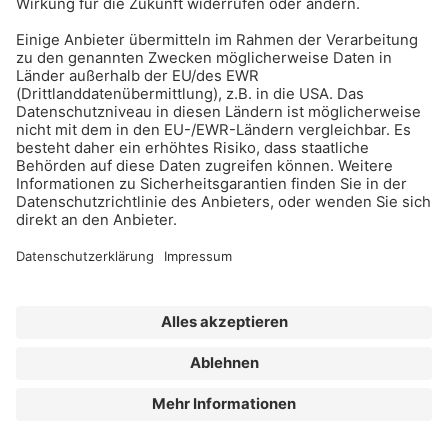
Erhalten Sie regelmäßig Benachrichtigungen zu den
neuesten Produktinnovationen einfach per Mail!
Zur Anmeldung
Meistgelesen:
Bauwerksabdichtung
Impressum
Bildrechte
Datenschutz
FORUM VERLAG HERKERT GMBH
AGB und Lizenzbedingungen
Abo kündigen
Widerrufsrecht für Verbraucher
Erklärung zur Barrierefreiheit
©
2026
BAU-Index
| All Rights Reserved