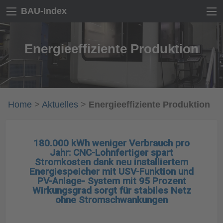
BAU-Index
Energieeffiziente Produktion
Home
>
Aktuelles
>
Energieeffiziente Produktion
180.000 kWh weniger Verbrauch pro
Jahr: CNC-Lohnfertiger spart
Stromkosten dank neu installiertem
Energiespeicher mit USV-Funktion und
PV-Anlage- System mit 95 Prozent
Wirkungsgrad sorgt für stabiles Netz
ohne Stromschwankungen