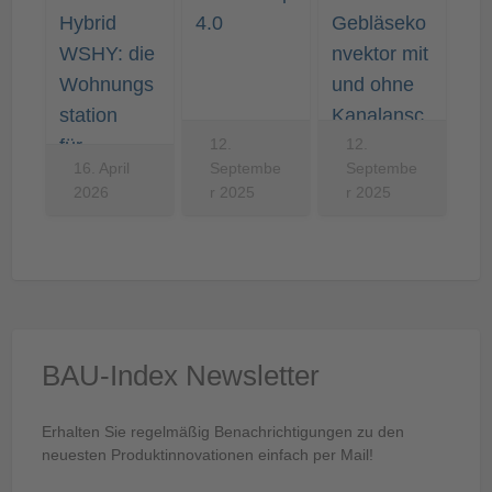
Hybrid
4.0
Gebläseko
WSHY: die
nvektor mit
Wohnungs
und ohne
station
Kanalansc
für…
12.
hluss
12.
16. April
Septembe
Septembe
2026
r 2025
r 2025
BAU-Index Newsletter
Erhalten Sie regelmäßig Benachrichtigungen zu den
neuesten Produktinnovationen einfach per Mail!