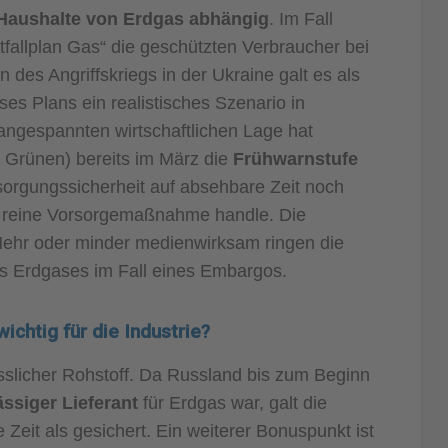
 Haushalte von Erdgas abhängig
. Im Fall
fallplan Gas“ die geschützten Verbraucher bei
 des Angriffskriegs in der Ukraine galt es als
s Plans ein realistisches Szenario in
 angespannten wirtschaftlichen Lage hat
 Grünen) bereits im März die
Frühwarnstufe
sorgungssicherheit auf absehbare Zeit noch
ne reine Vorsorgemaßnahme handle. Die
: Mehr oder minder medienwirksam ringen die
es Erdgases im Fall eines Embargos.
ichtig für die Industrie?
lässlicher Rohstoff. Da Russland bis zum Beginn
ässiger Lieferant
für Erdgas war, galt die
Zeit als gesichert. Ein weiterer Bonuspunkt ist