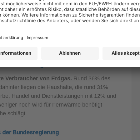
snetz in Deutschland und Europa verteilt.
e.com / Andreas Gruhl
am meisten Erdgas?
ßte Verbraucher von Erdgas.
Rund 36% des
dahinter liegen die Haushalte, die rund 31%
rbe, Handel und Dienstleistungen mit 12% und
eniger noch wird für Fernwärme benötigt
he schlägt.
s der Bundesregierung