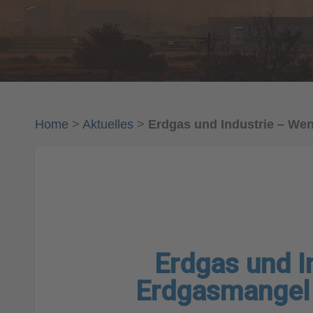
Home
>
Aktuelles
>
Erdgas und Industrie – Wen
Erdgas und I
Erdgasmangel 