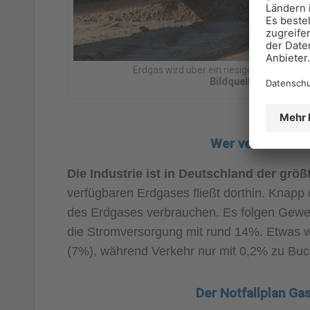
Erdgas wird über ein riesiges Verteilung
Bildquelle:
stock.adob
Wer verbraucht 
Die Industrie ist in Deutschland der grö
verfügbaren Erdgases fließt dorthin. Knapp 
des Erdgases verbrauchen. Es folgen Gewe
die Stromversorgung mit rund 14%. Etwas w
(7%), während Verkehr nur mit 0,2% zu Buc
Der Notfallplan Ga