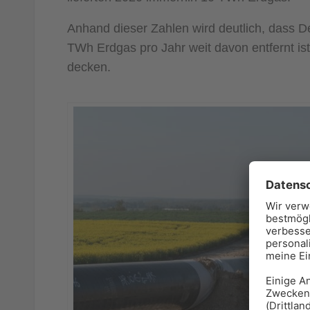
Anhand dieser Zahlen wird deutlich, dass 
TWh Erdgas pro Jahr weit davon entfernt is
decken.