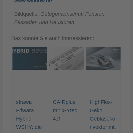
www.window.de
Bildquelle:
Gütegemeinschaft Fenster,
Fassaden und Haustüren
Das könnte Sie auch interessieren:
strawa
CAIRplus
HighFlex-
Friwara
mit ISYteq
Geko
Hybrid
4.0
Gebläseko
WSHY: die
nvektor mit