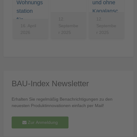
Wohnungs
und ohne
station
Kanalansc
für…
12.
hluss
12.
16. April
Septembe
Septembe
2026
r 2025
r 2025
BAU-Index Newsletter
Erhalten Sie regelmäßig Benachrichtigungen zu den
neuesten Produktinnovationen einfach per Mail!
Zur Anmeldung