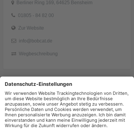
Berliner Ring 169, 64625 Bensheim
01805 - 84 82 00
Zur Website
info@bobcat.de
Wegbeschreibung
BAU-Index Newsletter
Erhalten Sie regelmäßig Benachrichtigungen zu den
neuesten Produktinnovationen einfach per Mail!