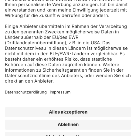
BAU-Index Newsletter
Erhalten Sie regelmäßig Benachrichtigungen zu den
neuesten Produktinnovationen einfach per Mail!
Zur Anmeldung
Meistgelesen:
Bauwerksabdichtung
Impressum
Bildrechte
Datenschutz
FORUM VERLAG HERKERT GMBH
AGB und Lizenzbedingungen
Abo kündigen
Widerrufsrecht für Verbraucher
Erklärung zur Barrierefreiheit
©
2026
BAU-Index
| All Rights Reserved