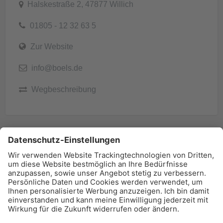
Halskestraße 2, 47877 Willich
01805 - 12 32 63 5
Zur Website
info@boels.de
Wegbeschreibung
BAU-Index Newsletter
Erhalten Sie regelmäßig Benachrichtigungen zu den
neuesten Produktinnovationen einfach per Mail!