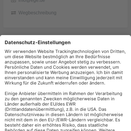
info@ege.de
Wegbeschreibung
BAU-Index Newsletter
Erhalten Sie regelmäßig Benachrichtigungen zu den
neuesten Produktinnovationen einfach per Mail!
Zur Anmeldung
Meistgelesen:
Bauwerksabdichtung