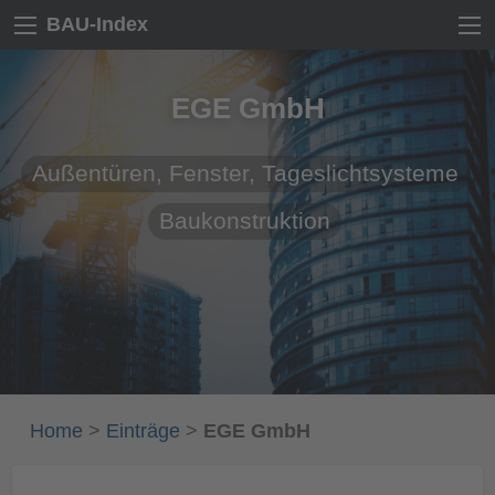
BAU-Index
EGE GmbH
Außentüren, Fenster, Tageslichtsysteme
Baukonstruktion
Home
>
Einträge
>
EGE GmbH