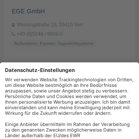
EGE GmbH
Messingstraße 15, 33415 Verl
+49 (0)5246 / 9606-0
Außentüren, Fenster, Tageslichtsysteme
Baukonstruktion
BAU-Index Newsletter
Erhalten Sie regelmäßig Benachrichtigungen zu den
neuesten Produktinnovationen einfach per Mail!
Zur Anmeldung