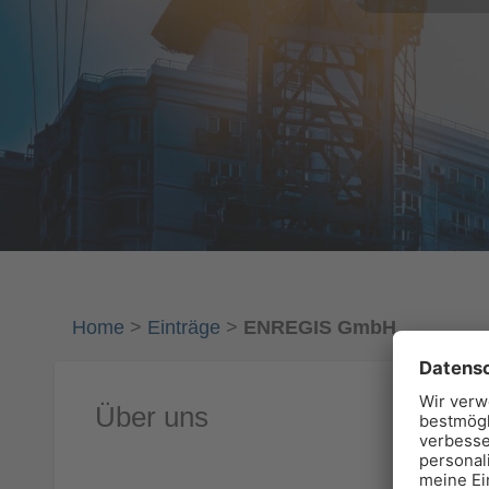
Home
>
Einträge
>
ENREGIS GmbH
Über uns