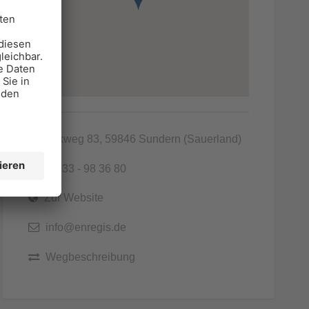
Lockweg 83, 59846 Sundern (Sauerland)
02933 - 98 36 80
Zur Website
info@enregis.de
Wegbeschreibung