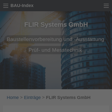
BAU-Index
FLIR Systems GmbH
Baustellenvorbereitung und -Ausstattung
Prüf- und Messtechnik
Home
>
Einträge
>
FLIR Systems GmbH