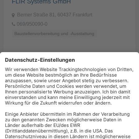
FLIR Systems GmbH
Berner Straße 81, 60437 Frankfurt
069/950090-0
Baustellenvorbereitung und -Ausstattung
Prüf- und Messtechnik
BAU-Index Newsletter
Erhalten Sie regelmäßig Benachrichtigungen zu den
neuesten Produktinnovationen einfach per Mail!
Zur Anmeldung