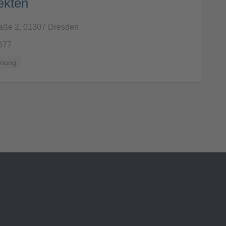
ekten
aße 2, 01307 Dresden
677
anung