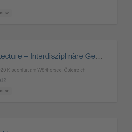
anung
Sima Architecture – Interdisziplinäre Gesellschaft mit ZT für Architektur und Baugewerbe GmbH
020 Klagenfurt am Wörthersee, Österreich
312
anung