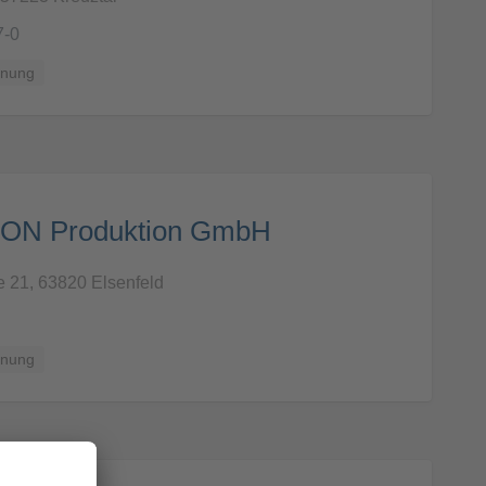
7-0
anung
ON Produktion GmbH
e 21, 63820 Elsenfeld
anung