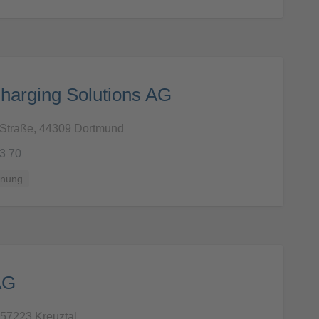
arging Solutions AG
Straße, 44309 Dortmund
3 70
anung
AG
 57223 Kreuztal