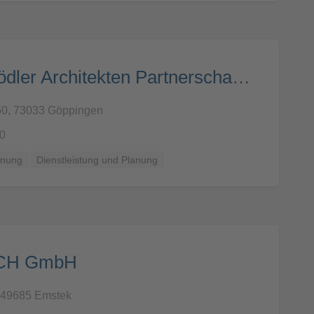
Gaus & Knödler Architekten Partnerschaft mbB
. 50, 73033 Göppingen
10
anung
Dienstleistung und Planung
ACH GmbH
, 49685 Emstek