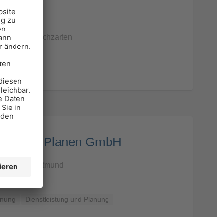
hitekten
 8, 79199 Kirchzarten
anung
eraten+Planen GmbH
37, 44227 Dortmund
anung
Dienstleistung und Planung