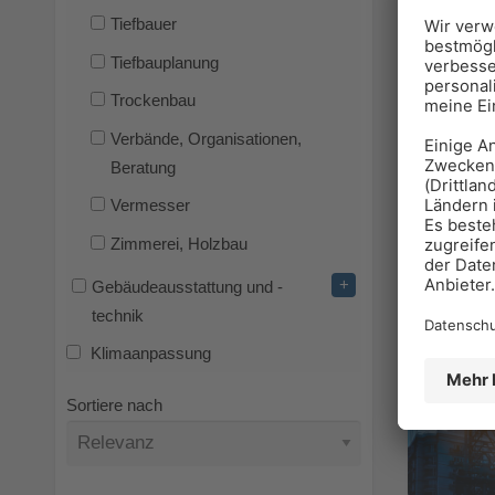
Tiefbauer
Tiefbauplanung
Trockenbau
Verbände, Organisationen,
Beratung
Vermesser
Zimmerei, Holzbau
+
Gebäudeausstattung und -
technik
Klimaanpassung
Sortiere nach