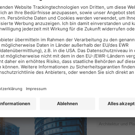
A-Plus-Arc
Feldbergstraße
07661 62261
Architektur und Pl
Assmann B
Baroper Str. 2
030- 39 99 03 0
Architektur und Pl