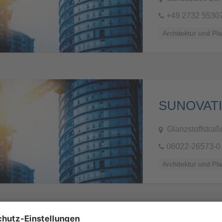
+49 2732 5530
Architektur und Pl
SUNOVATI
Glanzstoffstraß
06022-26573-0
Architektur und Pl