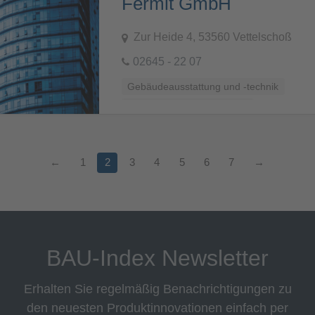
Fermit GmbH
Zur Heide 4, 53560 Vettelschoß
02645 - 22 07
Gebäudeausstattung und -technik
Küchen, Bäder und Sanitär
←
1
2
3
4
5
6
7
→
BAU-Index Newsletter
Erhalten Sie regelmäßig Benachrichtigungen zu
den neuesten Produktinnovationen einfach per