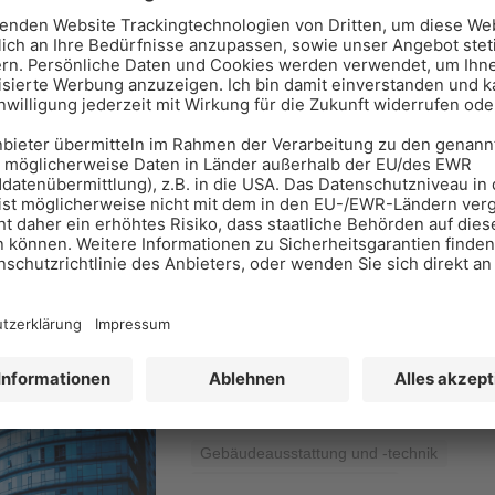
DUSAR GmbH
Buchenstr. 1 56584 Anhausen
Gebäudeausstattung und -technik
Küchen, Bäder und Sanitär
DURAVIT AG
Werderstraße 36, 78132 Hornberg
07833 - 70 0
Gebäudeausstattung und -technik
Küchen, Bäder und Sanitär