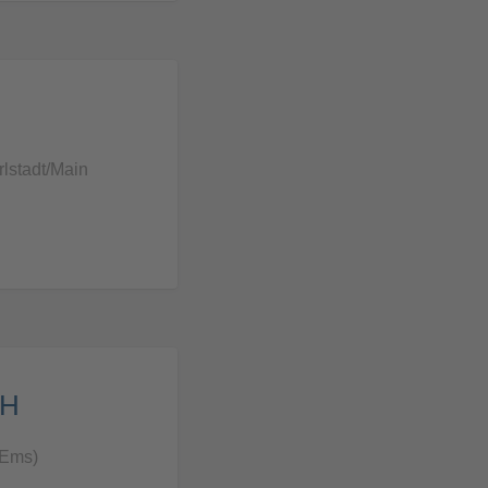
lstadt/Main
bH
(Ems)