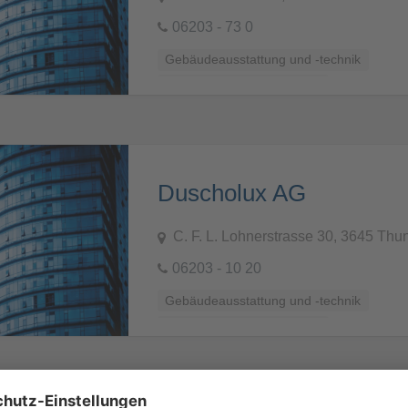
06203 - 73 0
Gebäudeausstattung und -technik
Küchen, Bäder und Sanitär
Duscholux AG
C. F. L. Lohnerstrasse 30, 3645 Thu
06203 - 10 20
Gebäudeausstattung und -technik
Küchen, Bäder und Sanitär