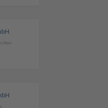
mbH
am Main
mbH
m