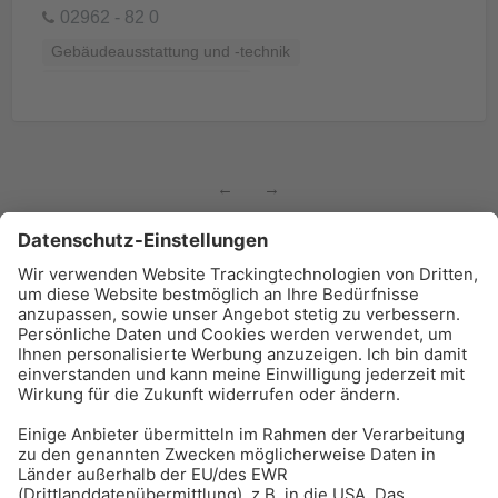
02962 - 82 0
Gebäudeausstattung und -technik
Küchen, Bäder und Sanitär
←
→
BAU-Index Newsletter
Erhalten Sie regelmäßig Benachrichtigungen zu den
neuesten Produktinnovationen einfach per Mail!
Zur Anmeldung