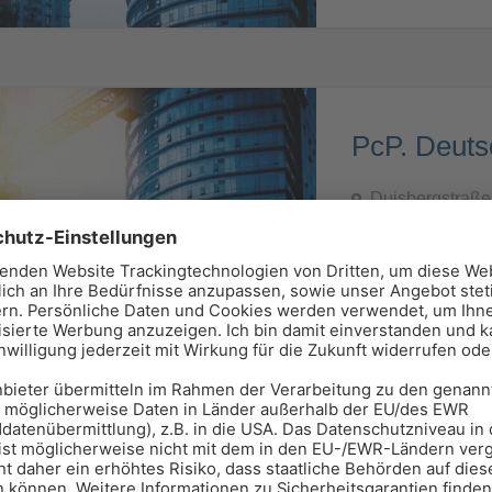
PcP. Deut
Duisbergstraße
02338 - 91 81 0
Außenanlagen