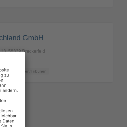
schland GmbH
 13, 58339 Breckerfeld
Rampen/Treppen/Tribünen