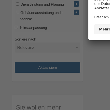
+
Dienstleistung und Planung
+
Gebäudeausstattung und -
technik
Klimaanpassung
Sortiere nach
Sie wollen mehr