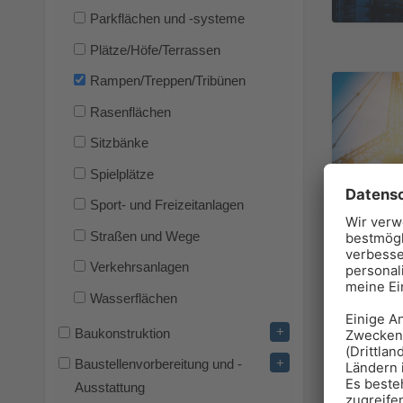
Parkflächen und -systeme
Plätze/Höfe/Terrassen
Rampen/Treppen/Tribünen
Rasenflächen
Sitzbänke
Spielplätze
Sport- und Freizeitanlagen
Straßen und Wege
Verkehrsanlagen
Wasserflächen
+
Baukonstruktion
+
Baustellenvorbereitung und -
Ausstattung