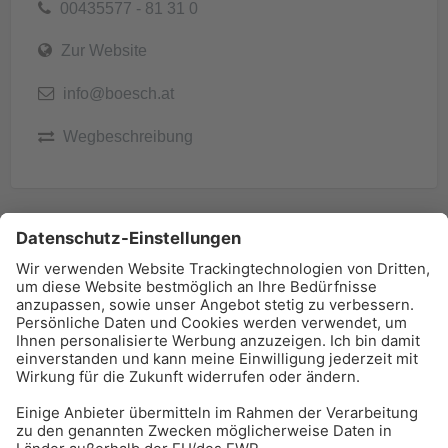
00435577 - 81 31 0
Zur Website
info@boesch.at
Wegbeschreibung
BAU-Index Newsletter
Erhalten Sie regelmäßig Benachrichtigungen zu den
neuesten Produktinnovationen einfach per Mail!