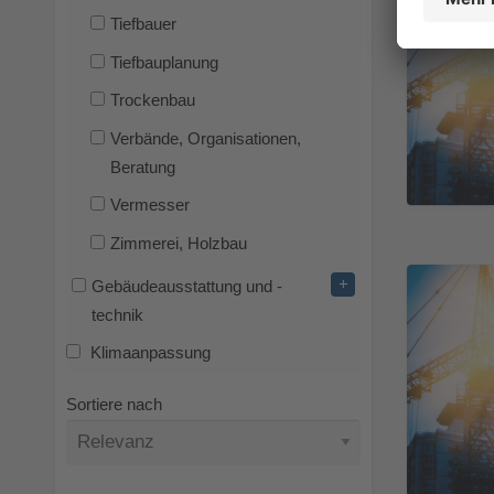
Tiefbauer
Tiefbauplanung
Trockenbau
Verbände, Organisationen,
Beratung
Vermesser
Zimmerei, Holzbau
+
Gebäudeausstattung und -
technik
Klimaanpassung
Sortiere nach