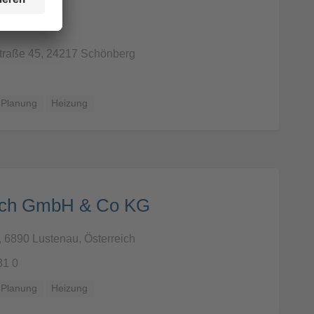
 Projekt
traße 45, 24217 Schönberg
 Planung
Heizung
sch GmbH & Co KG
 6890 Lustenau, Österreich
31 0
 Planung
Heizung