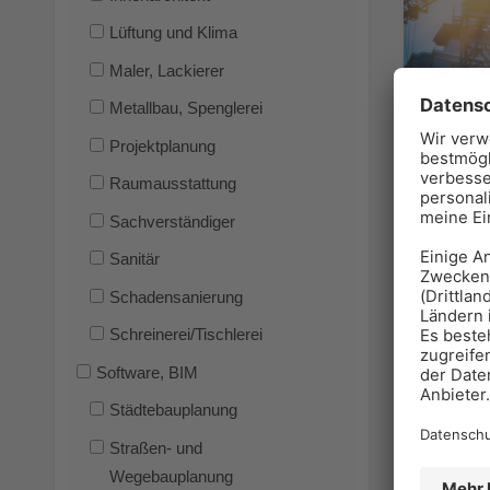
Lüftung und Klima
Maler, Lackierer
Metallbau, Spenglerei
Projektplanung
Raumausstattung
Sachverständiger
Sanitär
Schadensanierung
Schreinerei/Tischlerei
Software, BIM
Städtebauplanung
Straßen- und
Wegebauplanung