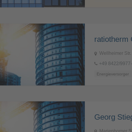
Lüftung und Klima
ratiother
Wellheimer Str.
+49 8422/9977
Energieversorger
Heizung und Erneu
Georg Sti
Marienborner S