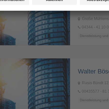
Stoltenberg
Große Mühlens
04344 - 41 10 0
Dienstleistung und
Walter Bö
Rasis Bündt 12,
00435577 - 81 
Dienstleistung und