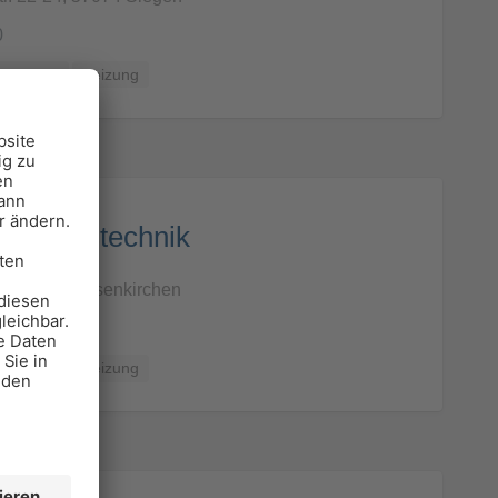
0
 Planung
Heizung
pt Haustechnik
7, 45888 Gelsenkirchen
 Planung
Heizung