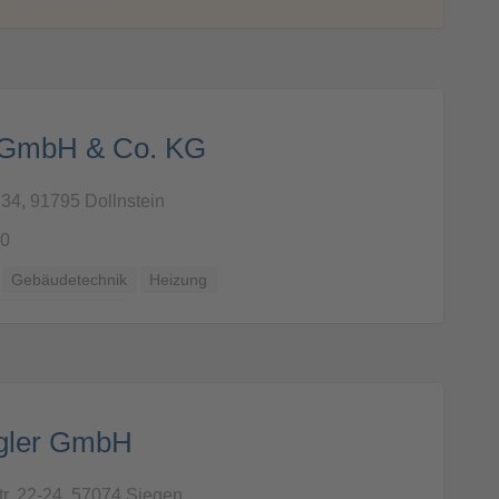
Software, BIM
m GmbH & Co. KG
 34, 91795 Dollnstein
-0
Gebäudetechnik
Heizung
erbare Energien
egler GmbH
tr. 22-24, 57074 Siegen