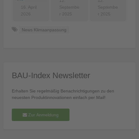
für…
12.
hluss
12.
16. April
Septembe
Septembe
2026
r 2025
r 2025
News Klimaanpassung
BAU-Index Newsletter
Erhalten Sie regelmäßig Benachrichtigungen zu den
neuesten Produktinnovationen einfach per Mail!
Zur Anmeldung