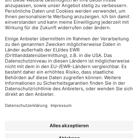
BAU-Index Newsletter
Erhalten Sie regelmäßig Benachrichtigungen zu den
neuesten Produktinnovationen einfach per Mail!
Zur Anmeldung
Meistgelesen:
Bauwerksabdichtung
Impressum
Bildrechte
Datenschutz
FORUM VERLAG HERKERT GMBH
AGB und Lizenzbedingungen
Abo kündigen
Widerrufsrecht für Verbraucher
Erklärung zur Barrierefreiheit