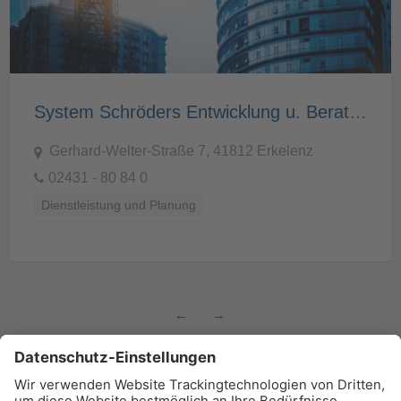
System Schröders Entwicklung u. Beratung GmbH
Gerhard-Welter-Straße 7, 41812 Erkelenz
02431 - 80 84 0
Dienstleistung und Planung
Ingenieurbüro/Fachplanung
←
→