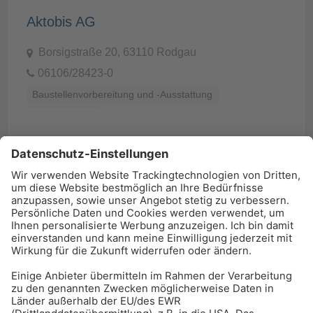
Aktobis AG
Borsigstraße 20, 63110 Rodgau
06106/28423-0
Baustellenvorbereitung und -Ausstattung
Bautrocknung
BAU-Index Newsletter
Erhalten Sie regelmäßig Benachrichtigungen zu den
neuesten Produktinnovationen einfach per Mail!
Zur Anmeldung